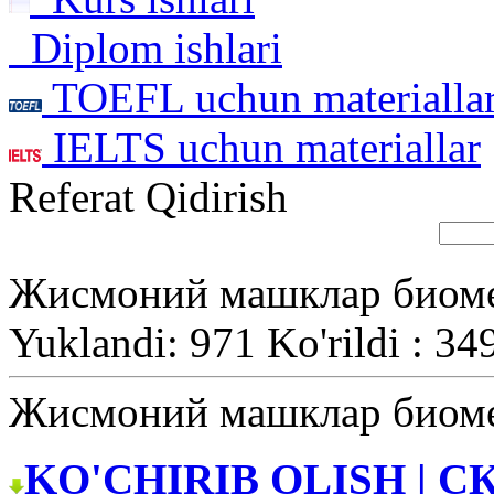
Diplom ishlari
TOEFL uchun materialla
IELTS uchun materiallar
Referat Qidirish
Жисмоний машклар биоме
Yuklandi: 971 Ko'rildi : 34
Жисмоний машклар биоме
KO'CHIRIB OLISH | С