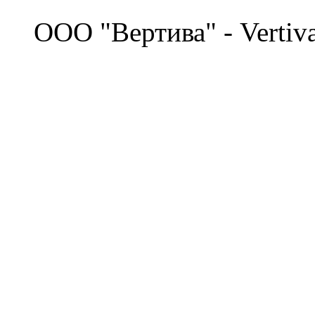
©
OOO "Вертива" - Vertiv