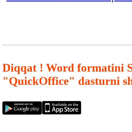
Diqqat ! Word formatini 
"QuickOffice" dasturni s