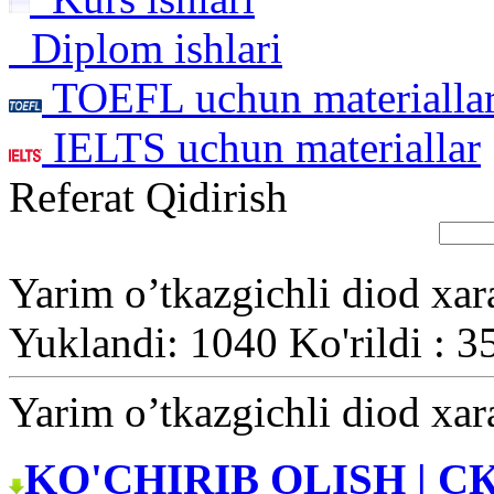
Diplom ishlari
TOEFL uchun materialla
IELTS uchun materiallar
Referat Qidirish
Yarim o’tkazgichli diod xara
Yuklandi: 1040 Ko'rildi : 3
Yarim o’tkazgichli diod xara
KO'CHIRIB OLISH | С