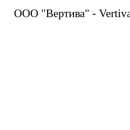
©
OOO "Вертива" - Vertiv