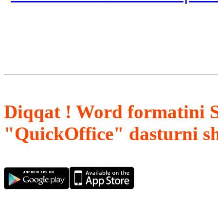
Diqqat ! Word formatini 
"QuickOffice" dasturni s