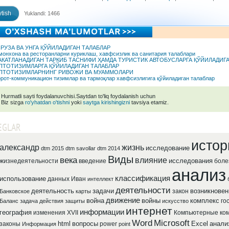
tish
Yuklandi: 1466
РУЗА ВА УНГА ҚЎЙИЛАДИГАН ТАЛАБЛАР
онхона ва ресторанларни куриклаш, хавфсизлик ва санитария талаблари
АКАТЛАНАДИГАН ТАРКИБ ТАСНИФИ ҲАМДА ТУРИСТИК АВТОБУСЛАРГА ҚЎЙИЛАДИГА
ПТОТИЗИМЛАРГА ҚЎЙИЛАДИГАН ТАЛАБЛАР
ПТОТИЗИМЛАРНИНГ РИВОЖИ ВА МУАММОЛАРИ
рот-коммуникацион тизимлар ва тармоқлар хавфсизлигига қўйиладиган талаблар
Hurmatli sayti foydalanuvchisi.Saytdan to'liq foydalanish uchun
Biz sizga
ro'yhatdan o'tishni
yoki
saytga kirishingizni
tavsiya etamiz.
EGLAR
истор
александр
жизнь
исследование
dtm 2015
dtm savollar
dtm 2014
Виды
века
влияние
исследования
жизнедеятельности
введение
боле
анализ
классификация
использование
данных
Иван
интеллект
деятельности
деятельность
задачи
возникновен
закон
Банковское
карты
движение
война
войны
комплекс
го
Баланс
задача
действия
защиты
искусство
интернет
информации
география
изменения
XVII
Компьютерные
ко
Word
Microsoft
html
вопросы
Excel
анали
законы
power
Информация
point