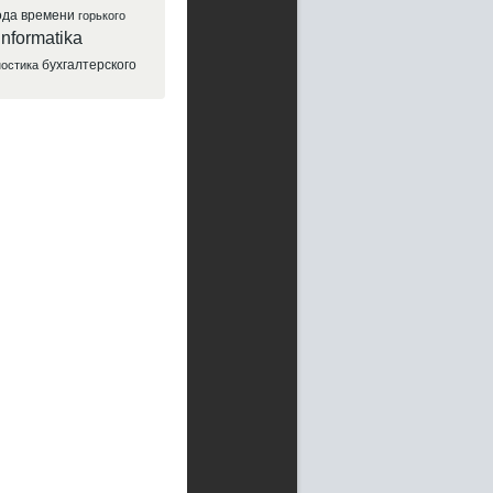
ода
времени
горького
informatika
бухгалтерского
ностика