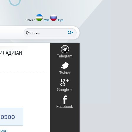
Язык :
Узб
Рус
ИЛАДИГАН
Telegram
Twitter
Google +
Facebook
ЛАҚО