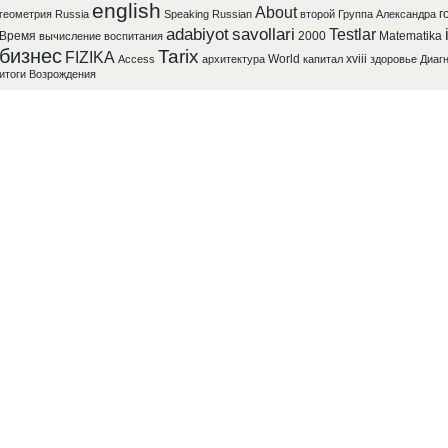
english
About
г
геометрия
Russia
Speaking
Russian
второй
Группа
Александра
adabiyot
savollari
Testlar
Время
2000
Matematika
вычисление
воспитания
бизнес
Tarix
FIZIKA
World
xviii
Access
архитектура
капитал
здоровье
Диаг
итоги
Возрождения