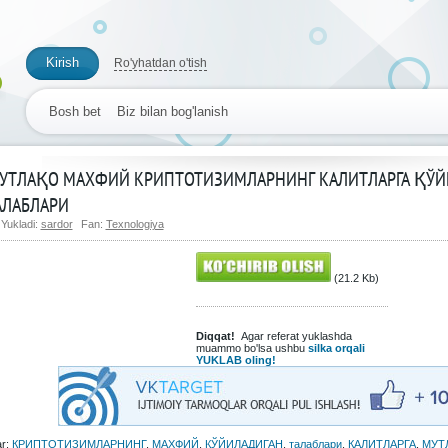
Kirish
Ro'yhatdan o'tish
Bosh bet
Biz bilan bog'lanish
УТЛАҚО МАХФИЙ КРИПТОТИЗИМЛАРНИНГ КАЛИТЛАРГА ҚЎЙ
АЛАБЛАРИ
Yukladi:
sardor
Fan:
Texnologiya
(21.2 Kb)
Diqqat!
Agar referat yuklashda
muammo bo'lsa ushbu
silka orqali
YUKLAB oling!
ar:
КРИПТОТИЗИМЛАРНИНГ
,
МАХФИЙ
,
ҚЎЙИЛАДИГАН
,
талаблари
,
КАЛИТЛАРГА
,
МУТ