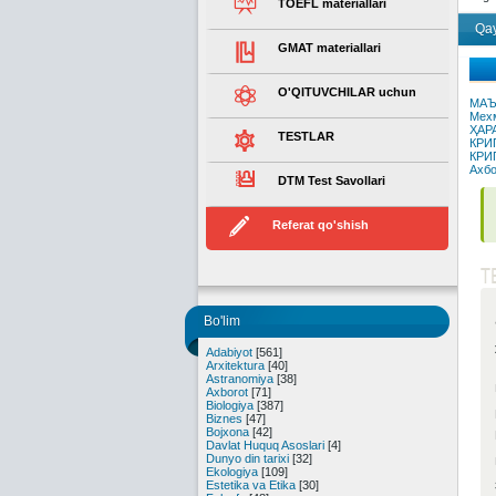
TOEFL materiallari
Qay
GMAT materiallari
O'QITUVCHILAR uchun
МАЪ
Мехм
ҲАР
TESTLAR
КРИ
КРИ
Ахбо
DTM Test Savollari
Referat qo'shish
T
Bo'lim
Adabiyot
[561]
Arxitektura
[40]
Astranomiya
[38]
Axborot
[71]
Biologiya
[387]
Biznes
[47]
Bojxona
[42]
Davlat Huquq Asoslari
[4]
Dunyo din tarixi
[32]
Ekologiya
[109]
Estetika va Etika
[30]