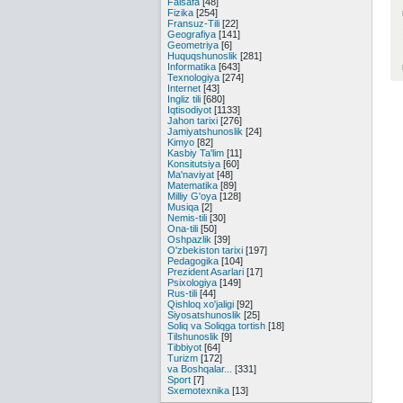
Falsafa
[48]
Fizika
[254]
Fransuz-Tili
[22]
Geografiya
[141]
Geometriya
[6]
Huquqshunoslik
[281]
Informatika
[643]
Texnologiya
[274]
Internet
[43]
Ingliz tili
[680]
Iqtisodiyot
[1133]
Jahon tarixi
[276]
Jamiyatshunoslik
[24]
Kimyo
[82]
Kasbiy Ta'lim
[11]
Konsitutsiya
[60]
Ma'naviyat
[48]
Matematika
[89]
Milliy G'oya
[128]
Musiqa
[2]
Nemis-tili
[30]
Ona-tili
[50]
Oshpazlik
[39]
O'zbekiston tarixi
[197]
Pedagogika
[104]
Prezident Asarlari
[17]
Psixologiya
[149]
Rus-tili
[44]
Qishloq xo'jaligi
[92]
Siyosatshunoslik
[25]
Soliq va Soliqga tortish
[18]
Tilshunoslik
[9]
Tibbiyot
[64]
Turizm
[172]
va Boshqalar...
[331]
Sport
[7]
Sxemotexnika
[13]