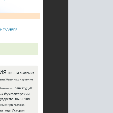
Н ТАЛАБЛАР
ия
жизни
анатомия
зни
изучение
Животных
аудит
банк
банковских
бухгалтерский
ия
значение
сударства
мпьютера
базовые
за
Годы
Истории