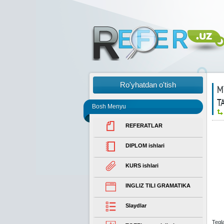
Ro'yhatdan o'tish
М
Т
Bosh Menyu
REFERATLAR
DIPLOM ishlari
KURS ishlari
INGLIZ TILI GRAMATIKA
Slaydlar
Tegl