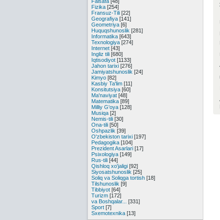
Falsafa
[48]
Fizika
[254]
Fransuz-Tili
[22]
Geografiya
[141]
Geometriya
[6]
Huquqshunoslik
[281]
Informatika
[643]
Texnologiya
[274]
Internet
[43]
Ingliz tili
[680]
Iqtisodiyot
[1133]
Jahon tarixi
[276]
Jamiyatshunoslik
[24]
Kimyo
[82]
Kasbiy Ta'lim
[11]
Konsitutsiya
[60]
Ma'naviyat
[48]
Matematika
[89]
Milliy G'oya
[128]
Musiqa
[2]
Nemis-tili
[30]
Ona-tili
[50]
Oshpazlik
[39]
O'zbekiston tarixi
[197]
Pedagogika
[104]
Prezident Asarlari
[17]
Psixologiya
[149]
Rus-tili
[44]
Qishloq xo'jaligi
[92]
Siyosatshunoslik
[25]
Soliq va Soliqga tortish
[18]
Tilshunoslik
[9]
Tibbiyot
[64]
Turizm
[172]
va Boshqalar...
[331]
Sport
[7]
Sxemotexnika
[13]