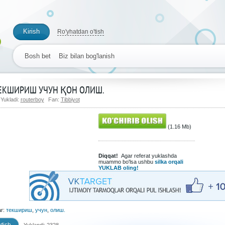
Kirish
Ro'yhatdan o'tish
Bosh bet
Biz bilan bog'lanish
ЕКШИРИШ УЧУН ҚОН ОЛИШ.
Yukladi:
routerboy
Fan:
Tibbiyot
(1.16 Mb)
Diqqat!
Agar referat yuklashda
muammo bo'lsa ushbu
silka orqali
YUKLAB oling!
ar:
текшириш
,
учун
,
олиш.