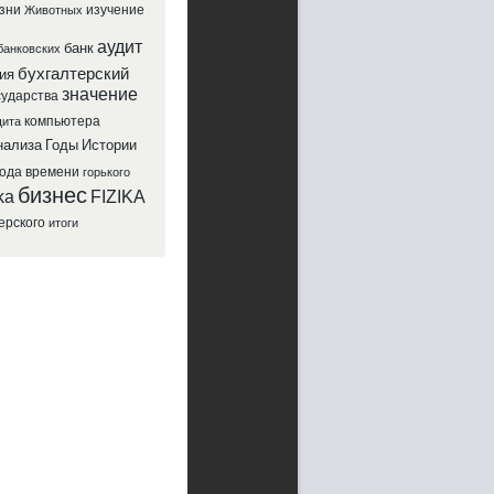
зни
изучение
Животных
аудит
банк
банковских
бухгалтерский
ия
значение
сударства
компьютера
ита
нализа
Годы
Истории
года
времени
горького
бизнес
ka
FIZIKA
ерского
итоги