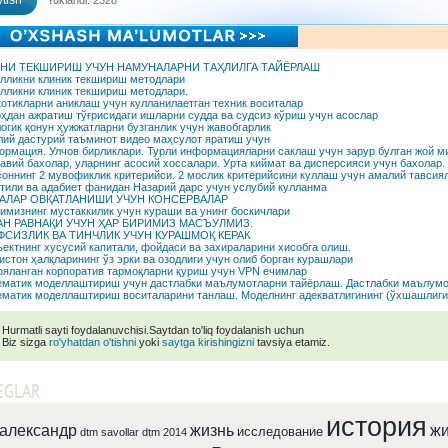
tish
Yuklandi: 2328
НИ ТЕКШИРИШ УЧУН НАМУНАЛАРНИ ТАҲЛИЛГА ТАЙЁРЛАШ
лликни клиник текшириш методлари
лликни клиник текшириш методлари.
отикларни аниклаш учун кулланилаетган техник воситалар
ҳдан ажратиш тўғрисидаги ишларни судда ва судсиз кўриш учун асослар
огик қонун ҳужжатларни бузганлик учун жавобгарлик
ий дастурий таъминот видео маҳсулот яратиш учун
рмация. Улчов бирликлари. Турли информацияларни саклаш учун зарур булган жой м
авий бахолар, уларнинг асосий хоссалари. Урта киймат ва дисперсияси учун бахолар.
оннинг 2 мувофиклик критерийси. 2 мослик критерийсини куллаш учун амалий тавсиял
тили ва адабиет фанидан Назарий дарс учун услубий кулланма
АЛАР ОВҚАТЛАНИШИ УЧУН КОНСЕРВАЛАР
имизнинг мустаккилик учун кураши ва унинг боскичлари
АН РАВНАҚИ УЧУН ҲАР БИРИМИЗ МАСЪУЛМИЗ.
ФСИЗЛИК ВА ТИНЧЛИК УЧУН КУРАШМОҚ КЕРАК
ектнинг хусусий капитали, фойдаси ва захираларини хисобга олиш.
истон ҳалқларининг ўз эрки ва озодлиги учун олиб борган курашлари
яланган корпоратив тармоқларни қуриш учун VPN ечимлар
матик моделлаштириш учун дастлабки маълумотларни тайёрлаш. Дастлабки маълумо
матик моделлаштириш воситаларини танлаш. Моделнинг адекватлигининг (ўхшашлиги
Hurmatli sayti foydalanuvchisi.Saytdan to'liq foydalanish uchun
Biz sizga
ro'yhatdan o'tishni
yoki
saytga kirishingizni
tavsiya etamiz.
EGLAR
история
александр
жизнь
жи
исследование
dtm savollar
dtm 2014