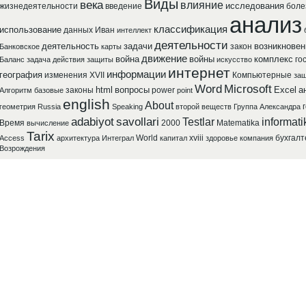
Виды
века
влияние
исследования
жизнедеятельности
введение
боле
анализ
классификация
использование
данных
Иван
интеллект
деятельности
деятельность
задачи
возникновен
закон
Банковское
карты
движение
война
войны
комплекс
го
Баланс
задача
действия
защиты
искусство
интернет
информации
география
изменения
XVII
Компьютерные
защ
Word
Microsoft
html
вопросы
Excel
а
законы
power
Алгоритм
базовые
point
english
About
геометрия
Russia
Speaking
второй
веществ
Группа
Александра
adabiyot
savollari
Testlar
informati
Время
2000
Matematika
вычисление
Tarix
World
xviii
бухгалт
Access
архитектура
Интеграл
капитал
здоровье
компания
Возрождения