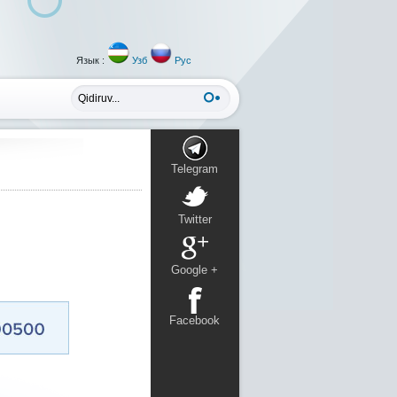
Язык :
Узб
Рус
Telegram
Twitter
Google +
Facebook