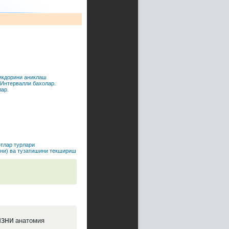
икдорини аниклаш
 Интервалли бахолар.
ар.
тлар турлари
ни) ва тузатишини текшириш
зни
анатомия