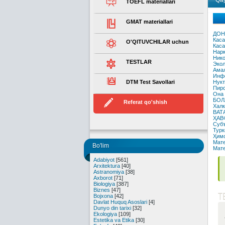
Qay
TOEFL materiallari
GMAT materiallari
ДОН
Каса
O'QITUVCHILAR uchun
Каса
Нарк
Нико
TESTLAR
Экол
Амал
Инфо
DTM Test Savollari
Нукт
Пирс
Она 
БОЛ
Referat qo'shish
Халк
ВАТ
ҲАВ
Субъ
Турк
Ҳимо
Мате
Bo'lim
Мате
Adabiyot
[561]
Arxitektura
[40]
Astranomiya
[38]
Axborot
[71]
Biologiya
[387]
Biznes
[47]
T
Bojxona
[42]
Davlat Huquq Asoslari
[4]
Dunyo din tarixi
[32]
Ekologiya
[109]
Estetika va Etika
[30]