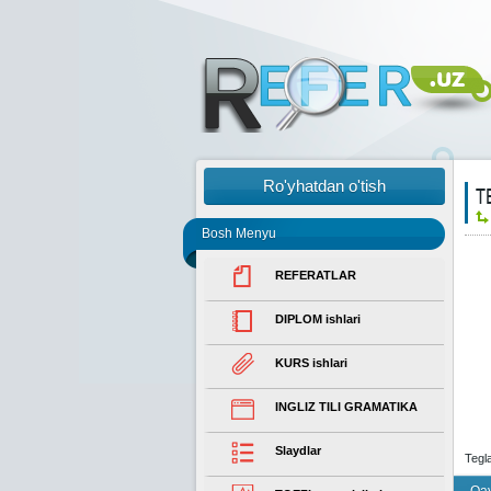
Ro'yhatdan o'tish
Т
Bosh Menyu
REFERATLAR
DIPLOM ishlari
KURS ishlari
INGLIZ TILI GRAMATIKA
Slaydlar
Tegl