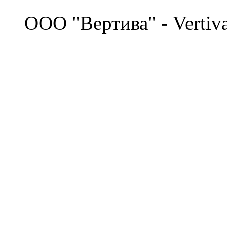
©
OOO "Вертива" - Vertiv