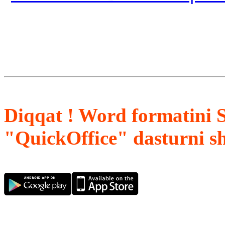
Diqqat ! Word formatini 
"QuickOffice" dasturni s