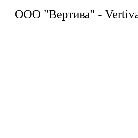
©
OOO "Вертива" - Vertiv