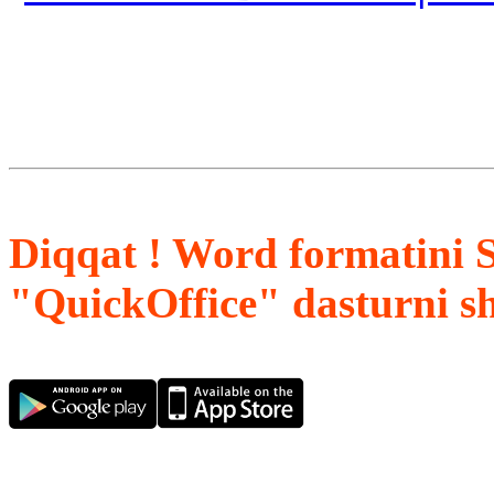
Diqqat ! Word formatini 
"QuickOffice" dasturni s