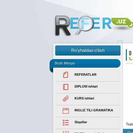
Ro'yhatdan o'tish
В
Bosh Menyu
REFERATLAR
DIPLOM ishlari
KURS ishlari
INGLIZ TILI GRAMATIKA
Slaydlar
Tegl