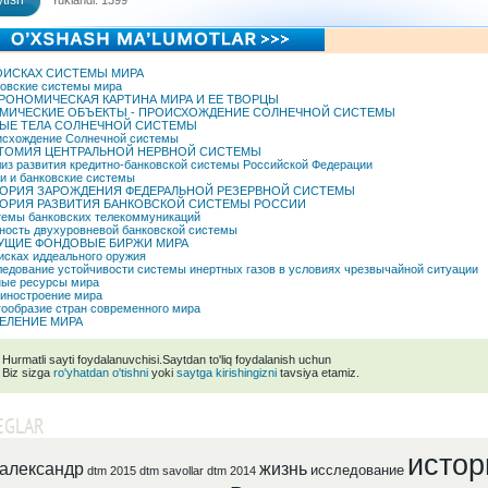
tish
Yuklandi: 1399
ОИСКАХ СИСТЕМЫ МИРА
овские системы мира
РОНОМИЧЕСКАЯ КАРТИНА МИРА И ЕЕ ТВОРЦЫ
МИЧЕСКИЕ ОБЪЕКТЫ - ПРОИСХОЖДЕНИЕ СОЛНЕЧНОЙ СИСТЕМЫ
ЫЕ ТЕЛА СОЛНЕЧНОЙ СИСТЕМЫ
схождение Солнечной системы
ТОМИЯ ЦЕНТРАЛЬНОЙ НЕРВНОЙ СИСТЕМЫ
из развития кредитно-банковской системы Российской Федерации
и и банковские системы
ОРИЯ ЗАРОЖДЕНИЯ ФЕДЕРАЛЬНОЙ РЕЗЕРВНОЙ СИСТЕМЫ
ОРИЯ РАЗВИТИЯ БАНКОВСКОЙ СИСТЕМЫ РОССИИ
емы банковских телекоммуникаций
ость двухуровневой банковской системы
УЩИЕ ФОНДОВЫЕ БИРЖИ МИРА
исках иддеального оружия
едование устойчивости системы инертных газов в условиях чрезвычайной ситуации
ые ресурсы мира
иностроение мира
ообразие стран современного мира
ЕЛЕНИЕ МИРА
Hurmatli sayti foydalanuvchisi.Saytdan to'liq foydalanish uchun
Biz sizga
ro'yhatdan o'tishni
yoki
saytga kirishingizni
tavsiya etamiz.
EGLAR
истор
александр
жизнь
исследование
dtm 2015
dtm savollar
dtm 2014