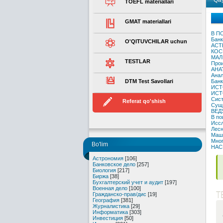
Qay
TOEFL materiallari
GMAT materiallari
В П
Банк
O'QITUVCHILAR uchun
АСТ
КОС
МАЛ
TESTLAR
Прои
АНА
Анал
DTM Test Savollari
Банк
ИСТ
ИСТ
Сист
Referat qo'shish
Сущн
ВЕД
В по
Иссл
Лесн
Маш
Мног
Bo'lim
НАС
Астрономия
[106]
Банковское дело
[257]
Биология
[217]
Биржа
[38]
Бухгалтерский учет и аудит
[197]
Военная дело
[100]
T
Гражданско-прав/дис
[19]
География
[381]
Журналистика
[29]
Информатика
[303]
Инвестиция
[50]