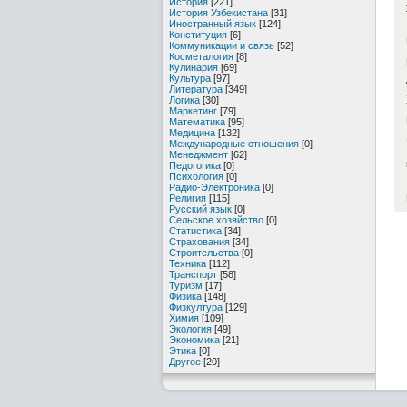
История
[221]
История Узбекистана
[31]
Иностранный язык
[124]
Конституция
[6]
Коммуникации и связь
[52]
Косметалогия
[8]
Кулинария
[69]
Культура
[97]
Литература
[349]
Логика
[30]
Маркетинг
[79]
Математика
[95]
Медицина
[132]
Международные отношения
[0]
Менеджмент
[62]
Педогогика
[0]
Психология
[0]
Радио-Электроника
[0]
Религия
[115]
Русский язык
[0]
Сельское хозяйство
[0]
Статистика
[34]
Страхования
[34]
Строительства
[0]
Техника
[112]
Транспорт
[58]
Туризм
[17]
Физика
[148]
Физкултура
[129]
Химия
[109]
Экология
[49]
Экономика
[21]
Этика
[0]
Другое
[20]