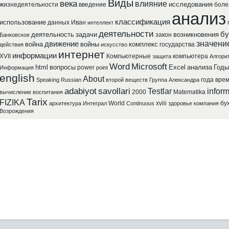
Виды
века
влияние
исследования
жизнедеятельности
введение
боле
анализ
классификация
использование
данных
Иван
интеллект
деятельности
бу
деятельность
задачи
возникновения
закон
Банковское
значени
движение
война
войны
комплекс
государства
действия
искусство
интернет
информации
XVII
Компьютерные
компьютера
защита
Алгори
Word
Microsoft
html
вопросы
Excel
анализа
Годы
power
Информация
point
english
About
года
вре
Speaking
Russian
второй
веществ
Группа
Александра
adabiyot
savollari
Testlar
inform
2000
Matematika
вычисление
воспитания
Tarix
FIZIKA
World
xviii
бу
архитектура
Интеграл
Continuous
здоровье
компания
Возрождения