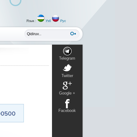
Язык :
Узб
Рус
Telegram
Twitter
Google +
Facebook