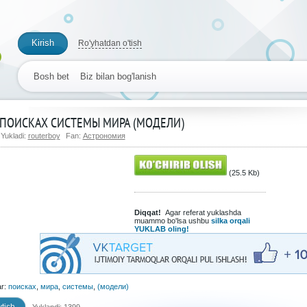
Kirish
Ro'yhatdan o'tish
Bosh bet
Biz bilan bog'lanish
 ПОИСКАХ СИСТЕМЫ МИРА (МОДЕЛИ)
Yukladi:
routerboy
Fan:
Астрономия
(25.5 Kb)
Diqqat!
Agar referat yuklashda
muammo bo'lsa ushbu
silka orqali
YUKLAB oling!
ar:
поисках
,
мира
,
системы
,
(модели)