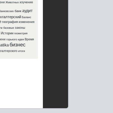
зни
изучение
Животных
аудит
банк
банковских
хгалтерский
Баланс
е
география
изменения
законы
тм
базовые
Истории
геометрия
мени
Время
горького
идеи
бизнес
atika
хгалтерского
итоги