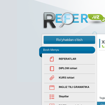
Ro'yhatdan o'tish
Ж
Bosh Menyu
REFERATLAR
DIPLOM ishlari
KURS ishlari
INGLIZ TILI GRAMATIKA
Slaydlar
Tegl