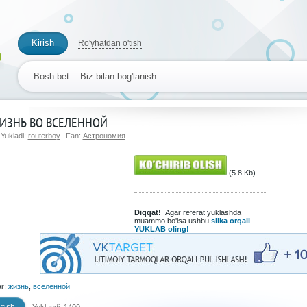
Kirish
Ro'yhatdan o'tish
Bosh bet
Biz bilan bog'lanish
ИЗНЬ ВО ВСЕЛЕННОЙ
Yukladi:
routerboy
Fan:
Астрономия
(5.8 Kb)
Diqqat!
Agar referat yuklashda
muammo bo'lsa ushbu
silka orqali
YUKLAB oling!
ar:
жизнь
,
вселенной