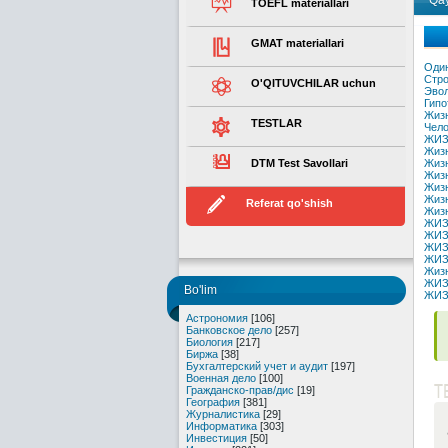
Qay
TOEFL materiallari
GMAT materiallari
Один
Стро
O'QITUVCHILAR uchun
Эвол
Гипо
Жизн
TESTLAR
Чело
ЖИЗ
Жизн
DTM Test Savollari
Жизн
Жизн
Жизн
Жизн
Referat qo'shish
Жизн
ЖИЗ
ЖИЗ
ЖИЗ
ЖИЗ
Жизн
ЖИЗ
Bo'lim
ЖИЗ
Астрономия
[106]
Банковское дело
[257]
Биология
[217]
Биржа
[38]
Бухгалтерский учет и аудит
[197]
Военная дело
[100]
T
Гражданско-прав/дис
[19]
География
[381]
Журналистика
[29]
Информатика
[303]
Инвестиция
[50]