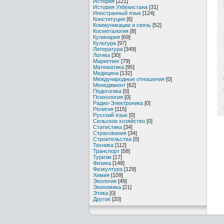
История
[221]
История Узбекистана
[31]
Иностранный язык
[124]
Конституция
[6]
Коммуникации и связь
[52]
Косметалогия
[8]
Кулинария
[69]
Культура
[97]
Литература
[349]
Логика
[30]
Маркетинг
[79]
Математика
[95]
Медицина
[132]
Международные отношения
[0]
Менеджмент
[62]
Педогогика
[0]
Психология
[0]
Радио-Электроника
[0]
Религия
[115]
Русский язык
[0]
Сельское хозяйство
[0]
Статистика
[34]
Страхования
[34]
Строительства
[0]
Техника
[112]
Транспорт
[58]
Туризм
[17]
Физика
[148]
Физкултура
[129]
Химия
[109]
Экология
[49]
Экономика
[21]
Этика
[0]
Другое
[20]