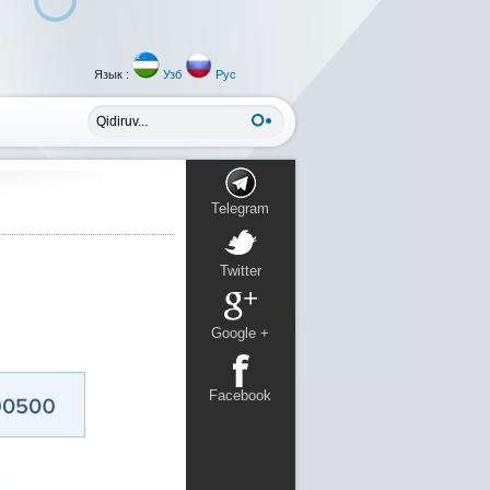
Язык :
Узб
Рус
Telegram
Twitter
Google +
Facebook