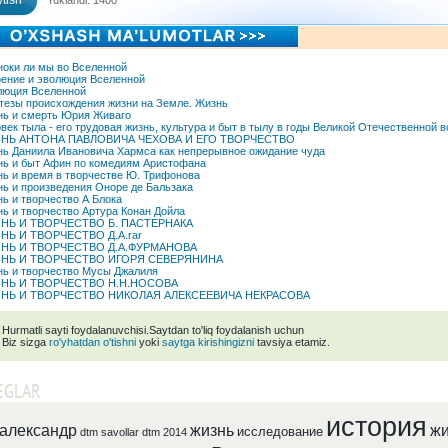
tish
Yuklandi: 1400
оки ли мы во Вселенной
ение и эволюция Вселенной
юция Вселенной
тезы происхождения жизни на Земле. Жизнь
ь и смерть Юрия Живаго
век тыла - его трудовая жизнь, культура и быт в тылу в годы Великой Отечественной 
НЬ АНТОНА ПАВЛОВИЧА ЧЕХОВА И ЕГО ТВОРЧЕСТВО
ь Даниила Ивановича Хармса как непрерывное ожидание чуда
ь и быт Афин по комедиям Аристофана
ь и время в творчестве Ю. Трифонова
ь и произведения Оноре де Бальзака
ь и творчество А Блока
ь и творчество Артура Конан Дойла
НЬ И ТВОРЧЕСТВО Б. ПАСТЕРНАКА
НЬ И ТВОРЧЕСТВО Д.А.rar
НЬ И ТВОРЧЕСТВО Д.А.ФУРМАНОВА
НЬ И ТВОРЧЕСТВО ИГОРЯ СЕВЕРЯНИНА
ь и творчество Мусы Джалиля
НЬ И ТВОРЧЕСТВО Н.Н.НОСОВА
НЬ И ТВОРЧЕСТВО НИКОЛАЯ АЛЕКСЕЕВИЧА НЕКРАСОВА
Hurmatli sayti foydalanuvchisi.Saytdan to'liq foydalanish uchun
Biz sizga
ro'yhatdan o'tishni
yoki
saytga kirishingizni
tavsiya etamiz.
EGLAR
история
александр
жизнь
жи
исследование
dtm savollar
dtm 2014