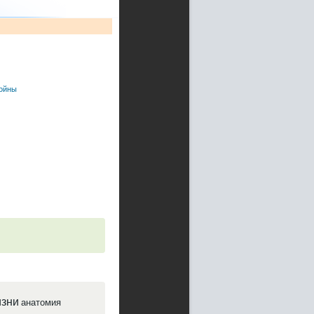
войны
зни
анатомия