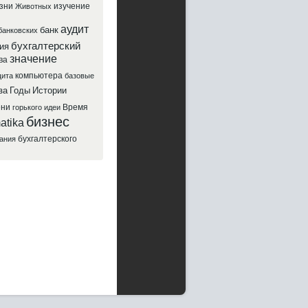
зни
изучение
Животных
аудит
банк
банковских
бухгалтерский
ия
значение
ва
компьютера
ита
базовые
за
Годы
Истории
ени
Время
горького
идеи
бизнес
atika
бухгалтерского
ания