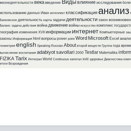
Виды
века
влияние
исследования
жизнедеятельности
введение
боле
анализ
классификация
использование
данных
Иван
интеллект
деятельности
деятельность
задачи
возникновен
закон
Банковское
карты
движение
война
войны
комплекс
государст
Баланс
задача
действия
искусство
интернет
информации
география
изменения
XVII
Компьютерные
защ
Word
Microsoft
html
вопросы
Excel
анали
законы
power
Информация
point
english
About
года
врем
геометрия
Speaking
Russian
второй
веществ
Группа
adabiyot
savollari
Testlar
inform
2000
Matematika
вычисление
воспитания
Tarix
FIZIKA
World
xviii
Интеграл
Continuous
капитал
здоровье
Диагностика
комп
итоги
Возрождения