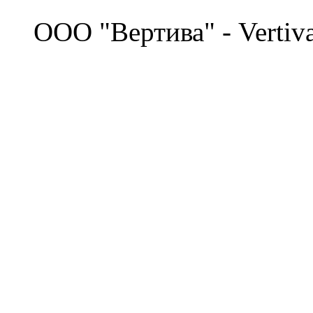
©
OOO "Вертива" - Vertiv