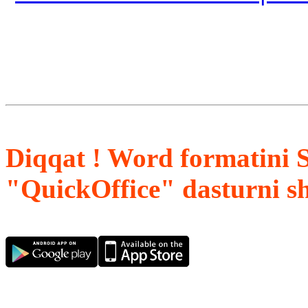
Diqqat ! Word formatini 
"QuickOffice" dasturni s