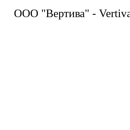
©
OOO "Вертива" - Vertiv