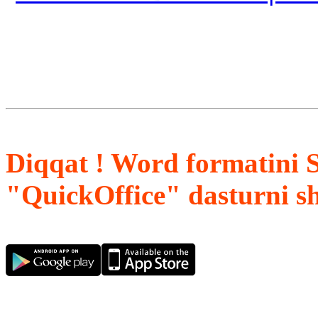
Diqqat ! Word formatini 
"QuickOffice" dasturni s