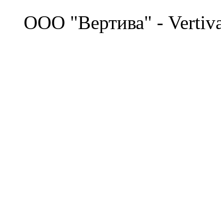
©
OOO "Вертива" - Vertiv