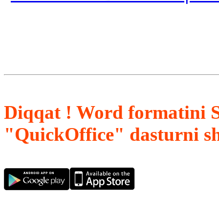
Diqqat ! Word formatini 
"QuickOffice" dasturni s