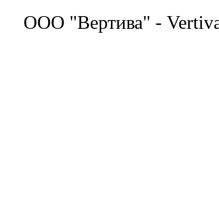
©
OOO "Вертива" - Vertiv