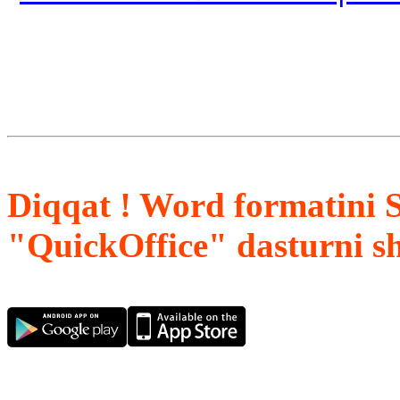
Diqqat ! Word formatini 
"QuickOffice" dasturni s