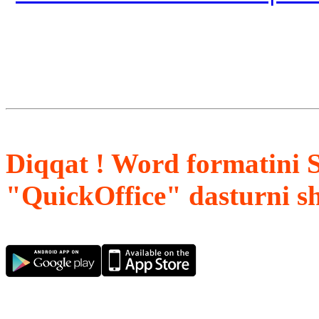
Diqqat ! Word formatini 
"QuickOffice" dasturni s