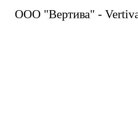
©
OOO "Вертива" - Vertiv