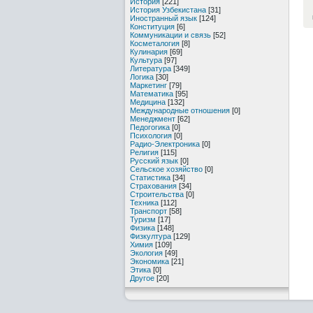
История
[221]
История Узбекистана
[31]
Иностранный язык
[124]
Конституция
[6]
Коммуникации и связь
[52]
Косметалогия
[8]
Кулинария
[69]
Культура
[97]
Литература
[349]
Логика
[30]
Маркетинг
[79]
Математика
[95]
Медицина
[132]
Международные отношения
[0]
Менеджмент
[62]
Педогогика
[0]
Психология
[0]
Радио-Электроника
[0]
Религия
[115]
Русский язык
[0]
Сельское хозяйство
[0]
Статистика
[34]
Страхования
[34]
Строительства
[0]
Техника
[112]
Транспорт
[58]
Туризм
[17]
Физика
[148]
Физкултура
[129]
Химия
[109]
Экология
[49]
Экономика
[21]
Этика
[0]
Другое
[20]