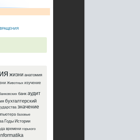
 ВРАЩЕНИЯ
ия
жизни
анатомия
зни
изучение
Животных
аудит
банк
банковских
бухгалтерский
ия
значение
сударства
мпьютера
базовые
за
Годы
Истории
ода
времени
горького
informatika