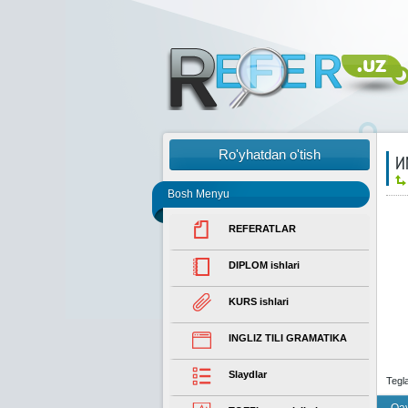
Ro'yhatdan o'tish
И
Bosh Menyu
REFERATLAR
DIPLOM ishlari
KURS ishlari
INGLIZ TILI GRAMATIKA
Slaydlar
Tegl