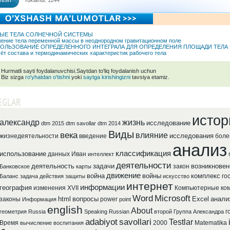
tish
Yuklandi: 1144
ЫЕ ТЕЛА СОЛНЕЧНОЙ СИСТЕМЫ
ение тела переменной массы в неоднородном гравитационном поле
ОЛЬЗОВАНИЕ ОПРЕДЕЛЕННОГО ИНТЕГРАЛА ДЛЯ ОПРЕДЕЛЕНИЯ ПЛОЩАДИ ТЕЛА
ёт состава и термодинамических характеристик рабочего тела
Hurmatli sayti foydalanuvchisi.Saytdan to'liq foydalanish uchun
Biz sizga
ro'yhatdan o'tishni
yoki
saytga kirishingizni
tavsiya etamiz.
EGLAR
истор
александр
жизнь
исследование
dtm 2015
dtm savollar
dtm 2014
Виды
века
влияние
исследования
жизнедеятельности
введение
боле
анализ
классификация
использование
данных
Иван
интеллект
деятельности
деятельность
задачи
возникновен
закон
Банковское
карты
движение
война
войны
комплекс
го
Баланс
задача
действия
защиты
искусство
интернет
информации
география
изменения
XVII
Компьютерные
ко
Word
Microsoft
html
вопросы
Excel
анали
законы
power
Информация
point
english
About
г
геометрия
Russia
Speaking
Russian
второй
Группа
Александра
adabiyot
savollari
Testlar
Время
2000
Matematika
вычисление
воспитания