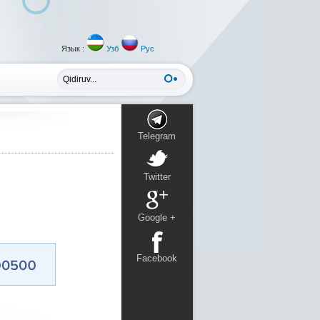
Язык :
Узб
Рус
Telegram
Twitter
Google +
Facebook