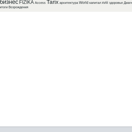
бизнес
Tarix
FIZIKA
World
xviii
Access
архитектура
капитал
здоровье
Диаг
итоги
Возрождения