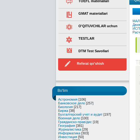
Qay
TOEFL materiallari
GMAT materiallari
МАЛ
Движ
O'QITUVCHILAR uchun
ИСП
Расч
TESTLAR
DTM Test Savollari
T
Referat qo'shish
Bo'lim
Астрономия
[106]
Банковское дело
[257]
Биология
[217]
Биржа
[38]
Бухгалтерский учет и аудит
[197]
Военная дело
[100]
Гражданско-прав/дис
[19]
География
[381]
Журналистика
[29]
Информатика
[303]
Инвестиция
[50]