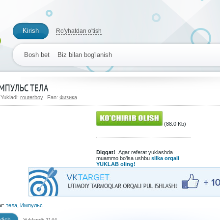
Kirish
Ro'yhatdan o'tish
Bosh bet
Biz bilan bog'lanish
МПУЛЬС ТЕЛА
Yukladi:
routerboy
Fan:
Физика
(88.0 Kb)
Diqqat!
Agar referat yuklashda
muammo bo'lsa ushbu
silka orqali
YUKLAB oling!
ar:
тела
,
Импульс