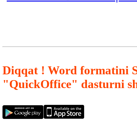
Diqqat ! Word formatini 
"QuickOffice" dasturni s