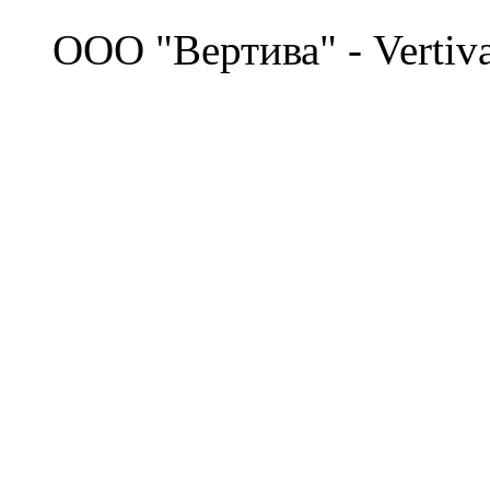
©
OOO "Вертива" - Vertiv