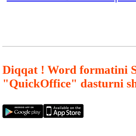
Diqqat ! Word formatini 
"QuickOffice" dasturni s