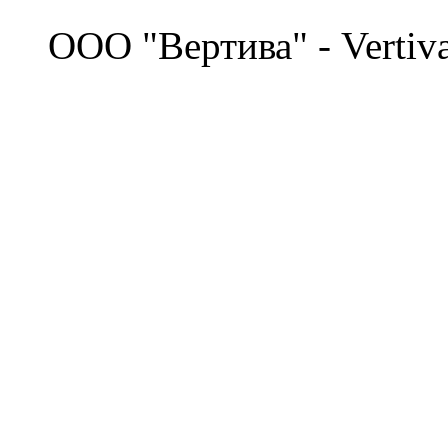
©
OOO "Вертива" - Vertiv