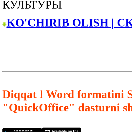
КУЛЬТУРЫ
KO'CHIRIB OLISH | С
Diqqat ! Word formatini 
"QuickOffice" dasturni s