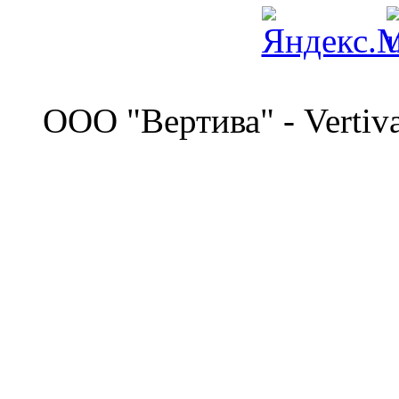
©
OOO "Вертива" - Vertiv