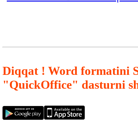
Diqqat ! Word formatini 
"QuickOffice" dasturni s