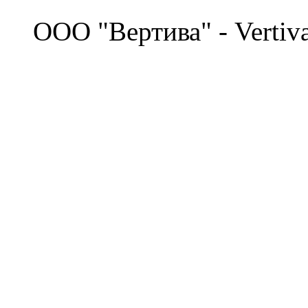
©
OOO "Вертива" - Vertiv