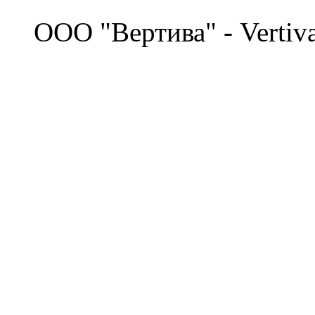
©
OOO "Вертива" - Vertiv