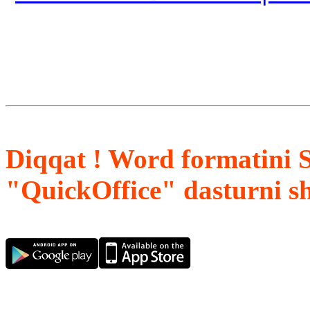
Diqqat ! Word formatini 
"QuickOffice" dasturni s