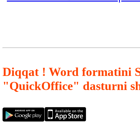
Diqqat ! Word formatini 
"QuickOffice" dasturni s