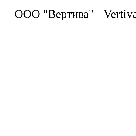
©
OOO "Вертива" - Vertiv