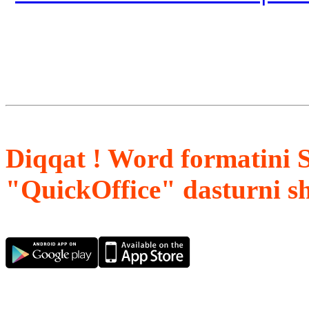
Diqqat ! Word formatini 
"QuickOffice" dasturni s