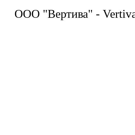
©
OOO "Вертива" - Vertiv