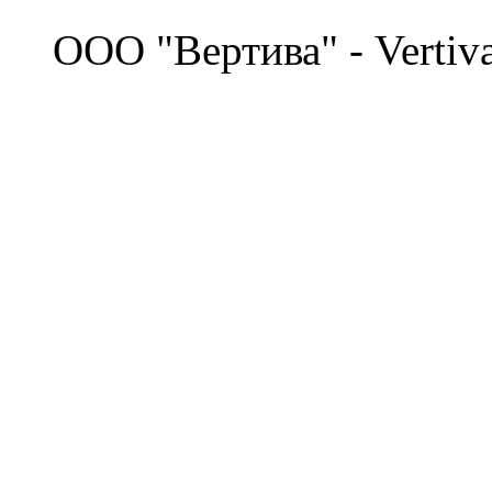
©
OOO "Вертива" - Vertiv