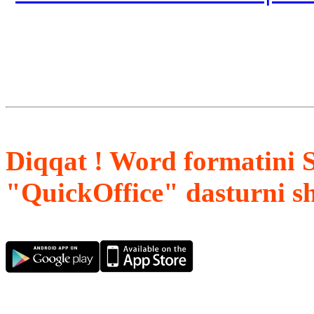
Diqqat ! Word formatini 
"QuickOffice" dasturni s