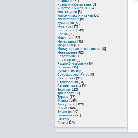
История
[221]
История Узбекистана
[31]
Иностранный язык
[124]
Конституция
[6]
Коммуникации и связь
[52]
Косметалогия
[8]
Кулинария
[69]
Культура
[97]
Литература
[349]
Логика
[30]
Маркетинг
[79]
Математика
[95]
Медицина
[132]
Международные отношения
[0]
Менеджмент
[62]
Педогогика
[0]
Психология
[0]
Радио-Электроника
[0]
Религия
[115]
Русский язык
[0]
Сельское хозяйство
[0]
Статистика
[34]
Страхования
[34]
Строительства
[0]
Техника
[112]
Транспорт
[58]
Туризм
[17]
Физика
[148]
Физкултура
[129]
Химия
[109]
Экология
[49]
Экономика
[21]
Этика
[0]
Другое
[20]