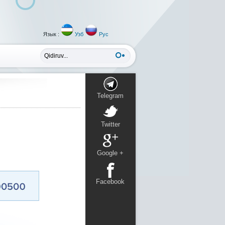
Язык :
Узб
Рус
Telegram
Twitter
Google +
Facebook