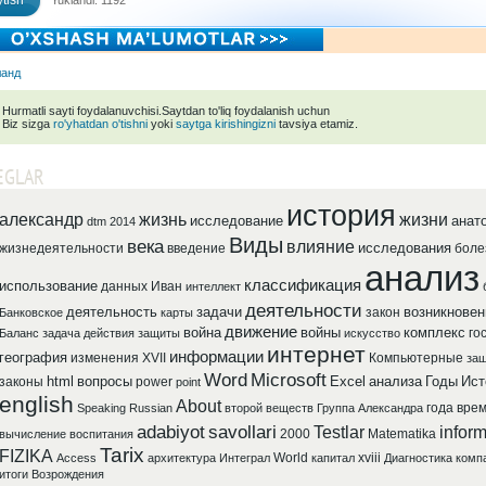
tish
Yuklandi: 1192
ланд
Hurmatli sayti foydalanuvchisi.Saytdan to'liq foydalanish uchun
Biz sizga
ro'yhatdan o'tishni
yoki
saytga kirishingizni
tavsiya etamiz.
EGLAR
история
александр
жизнь
жизни
исследование
анат
dtm 2014
Виды
века
влияние
исследования
жизнедеятельности
введение
боле
анализ
классификация
использование
данных
Иван
интеллект
деятельности
деятельность
задачи
возникновен
закон
Банковское
карты
движение
война
войны
комплекс
го
Баланс
задача
действия
защиты
искусство
интернет
информации
география
изменения
XVII
Компьютерные
защ
Word
Microsoft
html
вопросы
Excel
анализа
Годы
Ист
законы
power
point
english
About
года
вре
Speaking
Russian
второй
веществ
Группа
Александра
adabiyot
savollari
Testlar
inform
2000
Matematika
вычисление
воспитания
Tarix
FIZIKA
World
xviii
Access
архитектура
Интеграл
капитал
Диагностика
комп
итоги
Возрождения