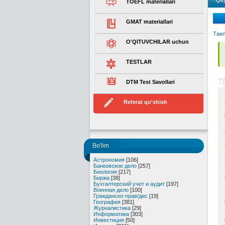
Qay
TOEFL materiallari
GMAT materiallari
Таи
O'QITUVCHILAR uchun
TESTLAR
T
DTM Test Savollari
Referat qo'shish
Bo'lim
Астрономия
[106]
Банковское дело
[257]
Биология
[217]
Биржа
[38]
Бухгалтерский учет и аудит
[197]
Военная дело
[100]
Гражданско-прав/дис
[19]
География
[381]
Журналистика
[29]
Информатика
[303]
Инвестиция
[50]