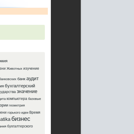
омия
зни
изучение
Животных
аудит
банк
банковских
бухгалтерский
ия
значение
сударства
компьютера
ита
базовые
ории
геометрия
мени
Время
горького
идеи
бизнес
atika
бухгалтерского
ания