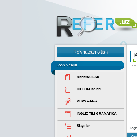
Ro'yhatdan o'tish
Т
Bosh Menyu
REFERATLAR
DIPLOM ishlari
KURS ishlari
INGLIZ TILI GRAMATIKA
Slaydlar
Tegl