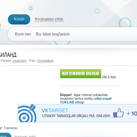
Kirish
Ro'yhatdan o'tish
Bosh bet
Biz bilan bog'lanish
АИЛАНД
Yukladi:
routerboy
Fan:
География
(85.5 Kb)
Diqqat!
Agar referat yuklashda
muammo bo'lsa ushbu
silka orqali
YUKLAB oling!
ar:
Таиланд