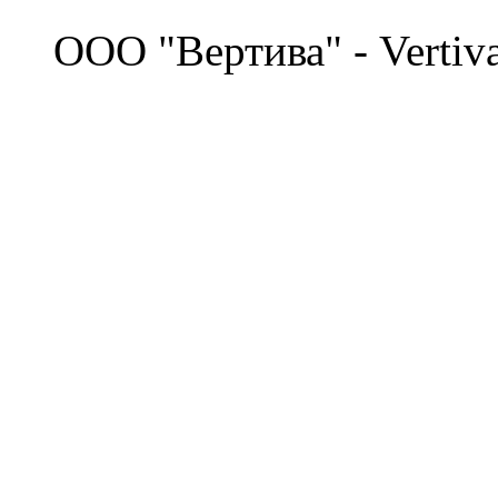
©
OOO "Вертива" - Vertiv