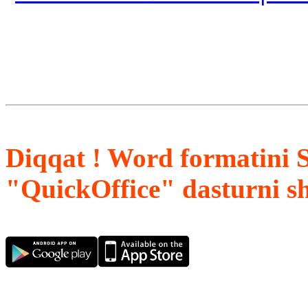
Diqqat ! Word formatini 
"QuickOffice" dasturni s