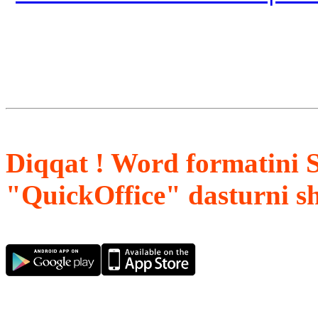
Diqqat ! Word formatini 
"QuickOffice" dasturni s