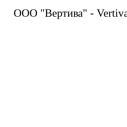
©
OOO "Вертива" - Vertiv