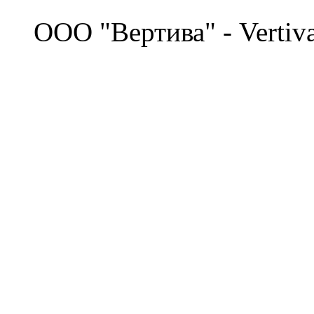
©
OOO "Вертива" - Vertiv