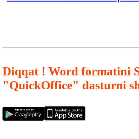
Diqqat ! Word formatini 
"QuickOffice" dasturni s