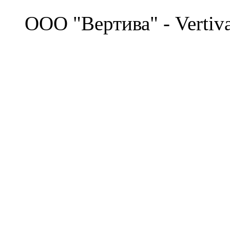
©
OOO "Вертива" - Vertiv