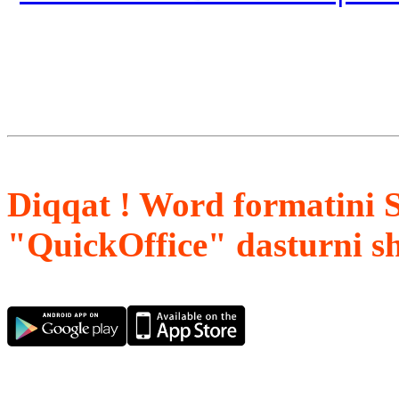
Diqqat ! Word formatini 
"QuickOffice" dasturni s