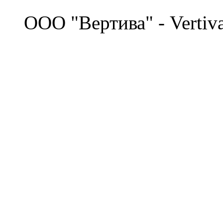
©
OOO "Вертива" - Vertiv