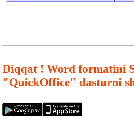
Diqqat ! Word formatini 
"QuickOffice" dasturni s