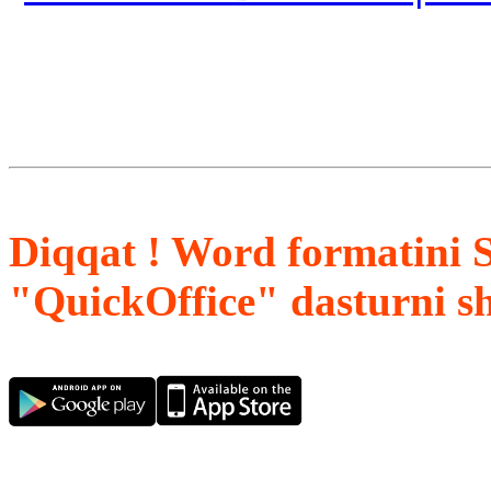
Diqqat ! Word formatini 
"QuickOffice" dasturni s