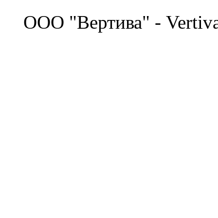
©
OOO "Вертива" - Vertiv