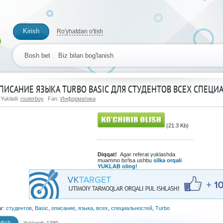
Kirish
Ro'yhatdan o'tish
Bosh bet
Biz bilan bog'lanish
ПИСАНИЕ ЯЗЫКА TURBO BASIC ДЛЯ СТУДЕНТОВ ВСЕХ СПЕЦИ
Yukladi:
routerboy
Fan:
Информатика
(21.3 Kb)
Diqqat!
Agar referat yuklashda
muammo bo'lsa ushbu
silka orqali
YUKLAB oling!
ar:
студентов
,
Basic
,
описание
,
языка
,
всех
,
специальностей
,
Turbo