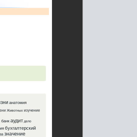
зни
анатомия
зни
изучение
Животных
аудит
банк
х
дело
бухгалтерский
ия
значение
ва