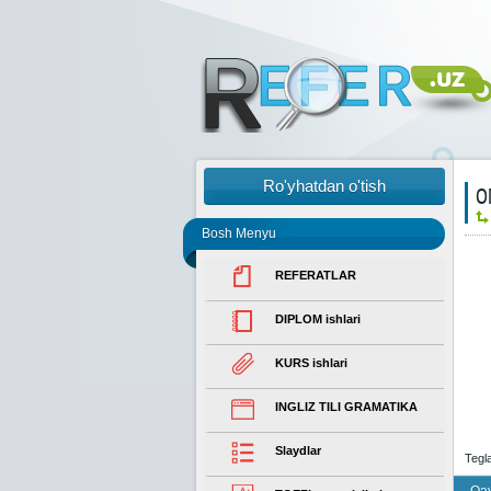
Ro'yhatdan o'tish
О
Bosh Menyu
REFERATLAR
DIPLOM ishlari
KURS ishlari
INGLIZ TILI GRAMATIKA
Slaydlar
Tegl