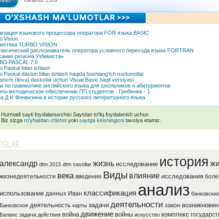
tish
Yuklandi: 1389
изация языкового процессора оператора FOR языка BASIC
o Vision
лиотека TURBO VISION
аксический распознаватель оператора условного перехода языка FORTRAN
ание региона Узбекистан
BO PASCAL 7.0
 Paskal bilan ishlash
 Paskal dasturi bilan ishlash haqida boshlang'ich ma'lumotlar
mchi (ilova) dasturlar uchun Visual Basic haqli versiyasi
ы по грамматике английского языка для школьников и абитуриентов
но-методическое обеспечение ПП студентов - Гребенюк - 1
а Д И Фонвизина в истории русского литературного языка
Hurmatli sayti foydalanuvchisi.Saytdan to'liq foydalanish uchun
Biz sizga
ro'yhatdan o'tishni
yoki
saytga kirishingizni
tavsiya etamiz.
EGLAR
история
александр
жизнь
жи
исследование
dtm 2015
dtm savollar
Виды
века
влияние
исследования
жизнедеятельности
введение
боле
анализ
классификация
использование
данных
Иван
банковски
деятельности
деятельность
задачи
возникновен
закон
Банковское
карты
движение
война
войны
комплекс
государст
Баланс
задача
действия
искусство