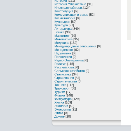
История
[221]
История Узбекистана
[31]
Иностранный язык
[124]
Конституция
[6]
Коммуникации и связь
[52]
Косметалогия
[8]
Кулинария
[69]
Культура
[97]
Литература
[349]
Логика
[30]
Маркетинг
[79]
Математика
[95]
Медицина
[132]
Международные отношения
[0]
Менеджмент
[62]
Педогогика
[0]
Психология
[0]
Радио-Электроника
[0]
Религия
[115]
Русский язык
[0]
Сельское хозяйство
[0]
Статистика
[34]
Страхования
[34]
Строительства
[0]
Техника
[112]
Транспорт
[58]
Туризм
[17]
Физика
[148]
Физкултура
[129]
Химия
[109]
Экология
[49]
Экономика
[21]
Этика
[0]
Другое
[20]