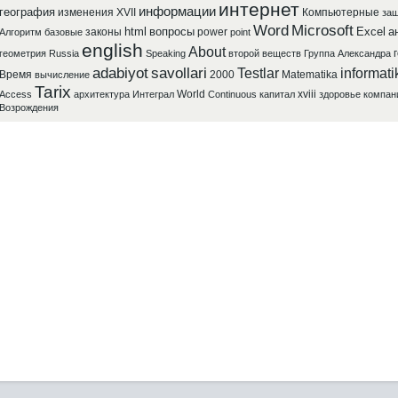
интернет
информации
география
изменения
XVII
Компьютерные
защ
Word
Microsoft
html
вопросы
Excel
а
законы
power
Алгоритм
базовые
point
english
About
геометрия
Russia
Speaking
второй
веществ
Группа
Александра
adabiyot
savollari
Testlar
informati
Время
2000
Matematika
вычисление
Tarix
World
xviii
Access
архитектура
Интеграл
Continuous
капитал
здоровье
компан
Возрождения