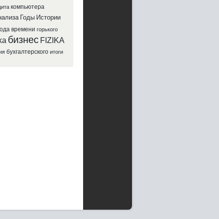
компьютера
ита
нализа
Годы
Истории
года
времени
горького
бизнес
ka
FIZIKA
бухгалтерского
ия
итоги