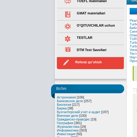
Qay
TOEFL materiallari
GMAT materiallari
Реал
Turb
O'QITUVCHILAR uchun
Биб
Синт
Опис
TESTLAR
TUR
Turbo
Turbo
DTM Test Savollari
Yorda
Тест
Науч
Проз
Referat qo'shish
T
Bo'lim
Астрономия
[106]
Банковское дело
[257]
Биология
[217]
Биржа
[38]
Бухгалтерский учет и аудит
[197]
Военная дело
[100]
Гражданско-прав/дис
[19]
География
[381]
Журналистика
[29]
Информатика
[303]
Инвестиция
[50]