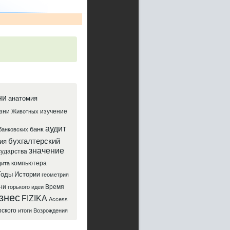
ни
анатомия
зни
изучение
Животных
аудит
банк
банковских
бухгалтерский
ия
значение
сударства
компьютера
ита
Годы
Истории
геометрия
ни
Время
горького
идеи
знес
FIZIKA
Access
рского
итоги
Возрождения