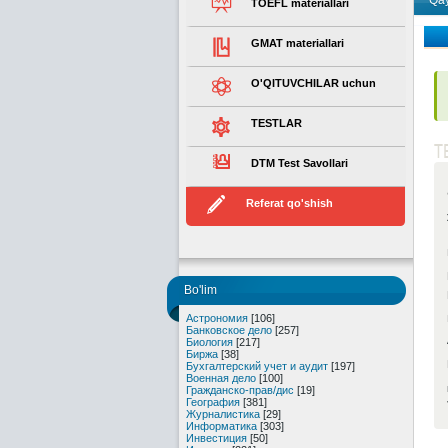
Qay
TOEFL materiallari
GMAT materiallari
O'QITUVCHILAR uchun
TESTLAR
T
DTM Test Savollari
Referat qo'shish
Bo'lim
Астрономия
[106]
Банковское дело
[257]
Биология
[217]
Биржа
[38]
Бухгалтерский учет и аудит
[197]
Военная дело
[100]
Гражданско-прав/дис
[19]
География
[381]
Журналистика
[29]
Информатика
[303]
Инвестиция
[50]