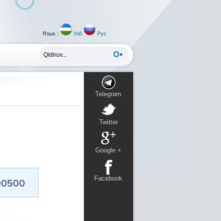
Язык :
Узб
Рус
Telegram
Twitter
Google +
Facebook