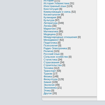
История
[221]
История Узбекистана
[31]
Иностранный язык
[124]
Конституция
[6]
Коммуникации и связь
[52]
Косметалогия
[8]
Кулинария
[69]
Культура
[97]
Литература
[349]
Логика
[30]
Маркетинг
[79]
Математика
[95]
Медицина
[132]
Международные отношения
[0]
Менеджмент
[62]
Педогогика
[0]
Психология
[0]
Радио-Электроника
[0]
Религия
[115]
Русский язык
[0]
Сельское хозяйство
[0]
Статистика
[34]
Страхования
[34]
Строительства
[0]
Техника
[112]
Транспорт
[58]
Туризм
[17]
Физика
[148]
Физкултура
[129]
Химия
[109]
Экология
[49]
Экономика
[21]
Этика
[0]
Другое
[20]