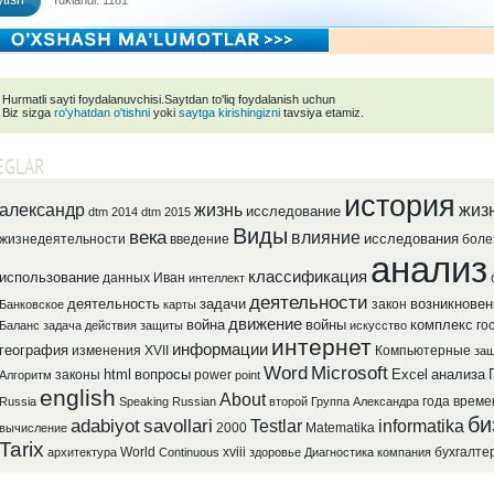
tish
Yuklandi: 1181
Hurmatli sayti foydalanuvchisi.Saytdan to'liq foydalanish uchun
Biz sizga
ro'yhatdan o'tishni
yoki
saytga kirishingizni
tavsiya etamiz.
EGLAR
история
александр
жизнь
жиз
исследование
dtm 2014
dtm 2015
Виды
века
влияние
исследования
жизнедеятельности
введение
боле
анализ
классификация
использование
данных
Иван
интеллект
деятельности
деятельность
задачи
возникновен
закон
Банковское
карты
движение
война
войны
комплекс
го
Баланс
задача
действия
защиты
искусство
интернет
информации
география
изменения
XVII
Компьютерные
защ
Word
Microsoft
html
вопросы
Excel
анализа
законы
power
Алгоритм
point
english
About
года
време
Russia
Speaking
Russian
второй
Группа
Александра
би
adabiyot
savollari
Testlar
informatika
2000
Matematika
вычисление
Tarix
World
xviii
бухгалте
архитектура
Continuous
здоровье
Диагностика
компания