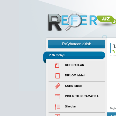
Ro'yhatdan o'tish
П
Bosh Menyu
REFERATLAR
DIPLOM ishlari
KURS ishlari
INGLIZ TILI GRAMATIKA
Slaydlar
Tegl