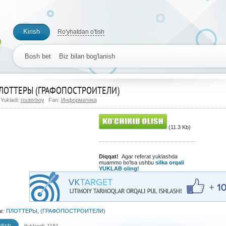
Kirish
Ro'yhatdan o'tish
Bosh bet
Biz bilan bog'lanish
ЛОТТЕРЫ (ГРАФОПОСТРОИТЕЛИ)
Yukladi:
routerboy
Fan:
Информатика
(11.3 Kb)
Diqqat!
Agar referat yuklashda
muammo bo'lsa ushbu
silka orqali
YUKLAB oling!
ar:
ПЛОТТЕРЫ
,
(ГРАФОПОСТРОИТЕЛИ)