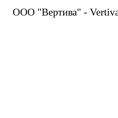
©
OOO "Вертива" - Vertiv