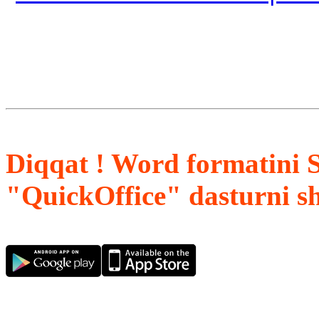
Diqqat ! Word formatini 
"QuickOffice" dasturni s