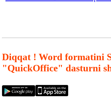
Diqqat ! Word formatini 
"QuickOffice" dasturni s