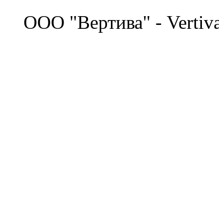
©
OOO "Вертива" - Vertiv