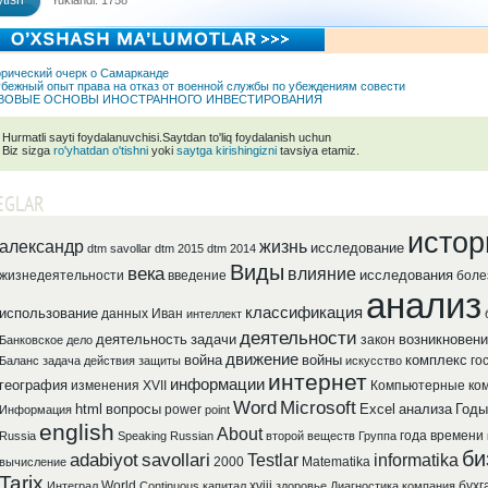
tish
Yuklandi: 1758
рический очерк о Самарканде
бежный опыт права на отказ от военной службы по убеждениям совести
ВОВЫЕ ОСНОВЫ ИНОСТРАННОГО ИНВЕСТИРОВАНИЯ
Hurmatli sayti foydalanuvchisi.Saytdan to'liq foydalanish uchun
Biz sizga
ro'yhatdan o'tishni
yoki
saytga kirishingizni
tavsiya etamiz.
EGLAR
истор
александр
жизнь
исследование
dtm savollar
dtm 2015
dtm 2014
Виды
века
влияние
исследования
жизнедеятельности
введение
боле
анализ
классификация
использование
данных
Иван
интеллект
деятельности
деятельность
задачи
возникновени
закон
Банковское
дело
движение
война
войны
комплекс
го
Баланс
задача
действия
защиты
искусство
интернет
информации
география
изменения
XVII
Компьютерные
ко
Word
Microsoft
html
вопросы
Excel
анализа
Годы
power
Информация
point
english
About
года
времени
Russia
Speaking
Russian
второй
веществ
Группа
би
adabiyot
savollari
Testlar
informatika
2000
Matematika
вычисление
Tarix
World
xviii
бухг
Интеграл
Continuous
капитал
здоровье
Диагностика
компания