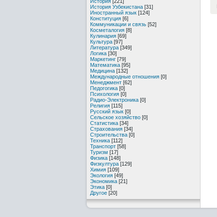
История
[221]
История Узбекистана
[31]
Иностранный язык
[124]
Конституция
[6]
Коммуникации и связь
[52]
Косметалогия
[8]
Кулинария
[69]
Культура
[97]
Литература
[349]
Логика
[30]
Маркетинг
[79]
Математика
[95]
Медицина
[132]
Международные отношения
[0]
Менеджмент
[62]
Педогогика
[0]
Психология
[0]
Радио-Электроника
[0]
Религия
[115]
Русский язык
[0]
Сельское хозяйство
[0]
Статистика
[34]
Страхования
[34]
Строительства
[0]
Техника
[112]
Транспорт
[58]
Туризм
[17]
Физика
[148]
Физкултура
[129]
Химия
[109]
Экология
[49]
Экономика
[21]
Этика
[0]
Другое
[20]