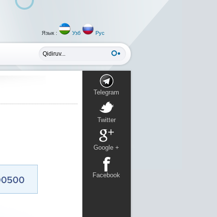
Язык :
Узб
Рус
Telegram
Twitter
Google +
Facebook