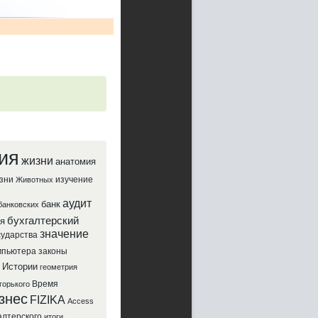
ия
жизни
анатомия
зни
изучение
Животных
аудит
банк
банковских
бухгалтерский
я
значение
сударства
мпьютера
законы
Истории
геометрия
Время
горького
знес
FIZIKA
Access
алтерского
итоги