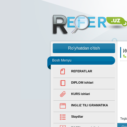
Ro'yhatdan o'tish
И
Bosh Menyu
REFERATLAR
DIPLOM ishlari
KURS ishlari
INGLIZ TILI GRAMATIKA
Slaydlar
Tegl