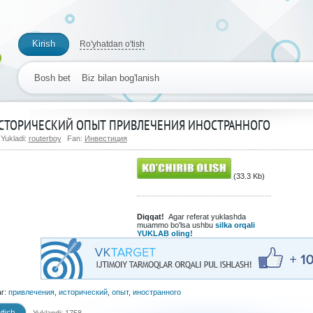
Kirish
Ro'yhatdan o'tish
Bosh bet
Biz bilan bog'lanish
СТОРИЧЕСКИЙ ОПЫТ ПРИВЛЕЧЕНИЯ ИНОСТРАННОГО
Yukladi:
routerboy
Fan:
Инвестиция
(33.3 Kb)
Diqqat!
Agar referat yuklashda
muammo bo'lsa ushbu
silka orqali
YUKLAB oling!
ar:
привлечения
,
исторический
,
опыт
,
иностранного