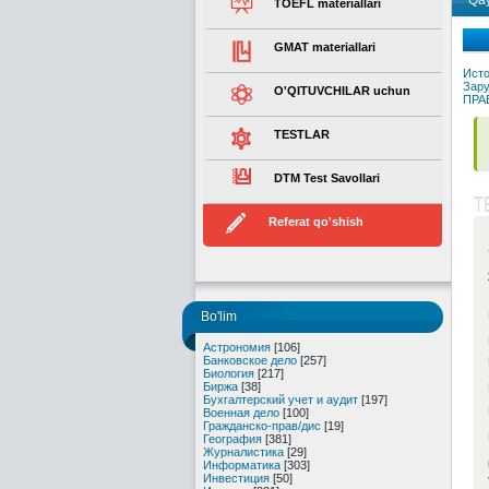
Qay
TOEFL materiallari
GMAT materiallari
Исто
Зару
O'QITUVCHILAR uchun
ПРА
TESTLAR
DTM Test Savollari
T
Referat qo'shish
Bo'lim
Астрономия
[106]
Банковское дело
[257]
Биология
[217]
Биржа
[38]
Бухгалтерский учет и аудит
[197]
Военная дело
[100]
Гражданско-прав/дис
[19]
География
[381]
Журналистика
[29]
Информатика
[303]
Инвестиция
[50]