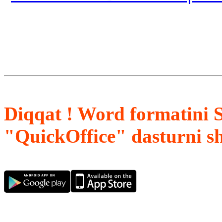
Diqqat ! Word formatini 
"QuickOffice" dasturni s