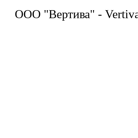
©
OOO "Вертива" - Vertiv