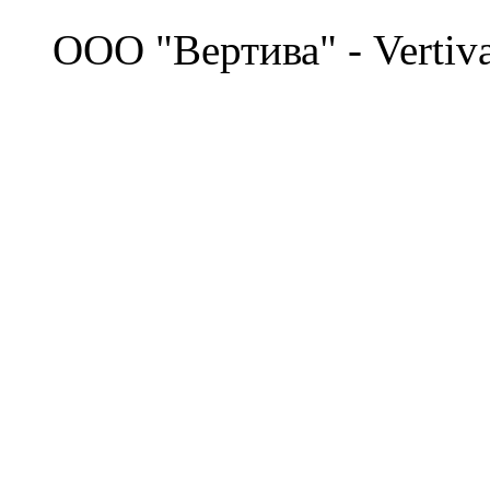
©
OOO "Вертива" - Vertiv