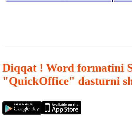
Diqqat ! Word formatini 
"QuickOffice" dasturni s