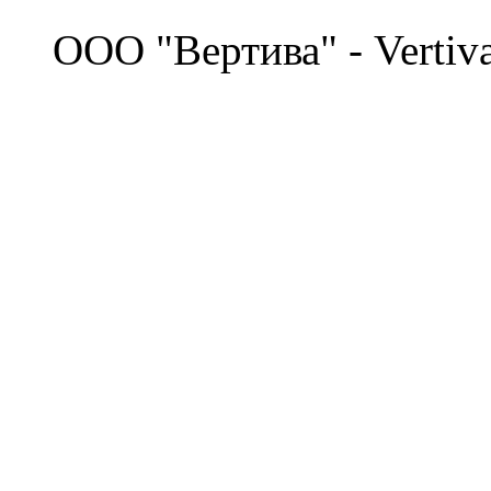
©
OOO "Вертива" - Vertiv