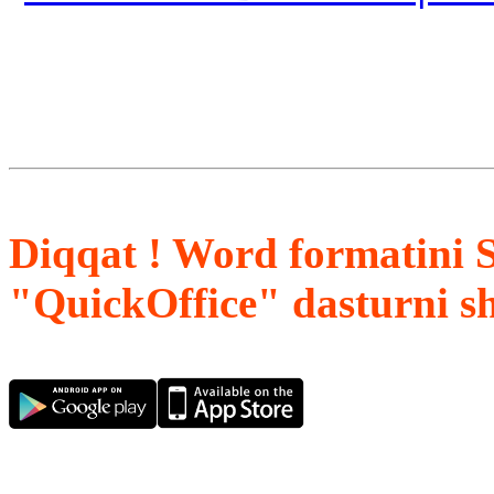
Diqqat ! Word formatini 
"QuickOffice" dasturni s