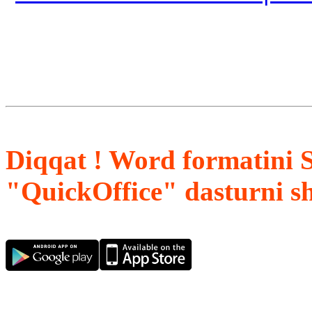
Diqqat ! Word formatini 
"QuickOffice" dasturni s