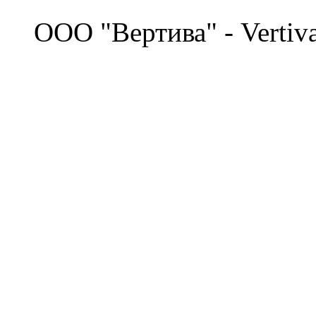
©
OOO "Вертива" - Vertiv