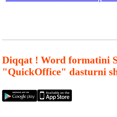
Diqqat ! Word formatini 
"QuickOffice" dasturni s