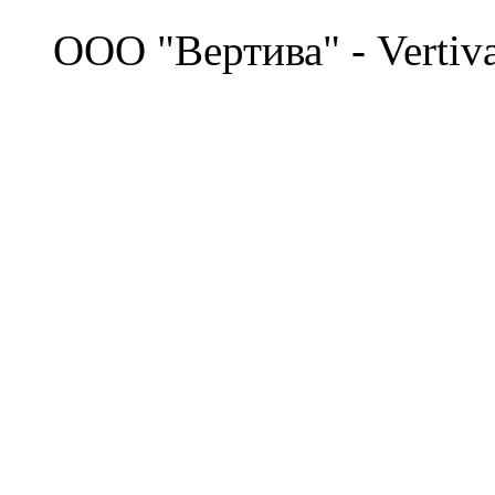
©
OOO "Вертива" - Vertiv