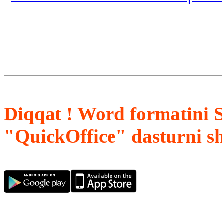
Diqqat ! Word formatini 
"QuickOffice" dasturni s