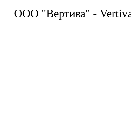
©
OOO "Вертива" - Vertiv