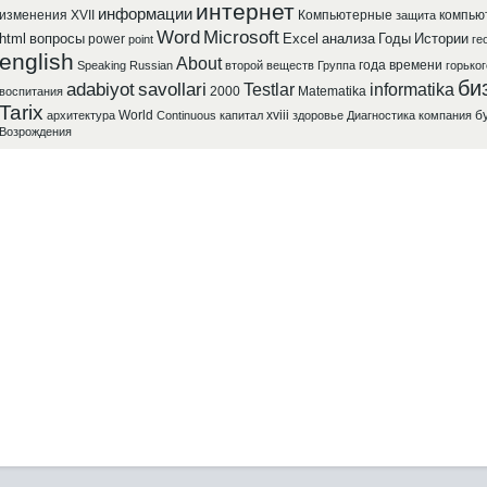
интернет
информации
изменения
XVII
Компьютерные
компью
защита
Word
Microsoft
html
вопросы
Excel
анализа
Годы
Истории
power
point
ге
english
About
года
времени
Speaking
Russian
второй
веществ
Группа
горьког
би
adabiyot
savollari
Testlar
informatika
2000
Matematika
воспитания
Tarix
World
xviii
б
архитектура
Continuous
капитал
здоровье
Диагностика
компания
Возрождения