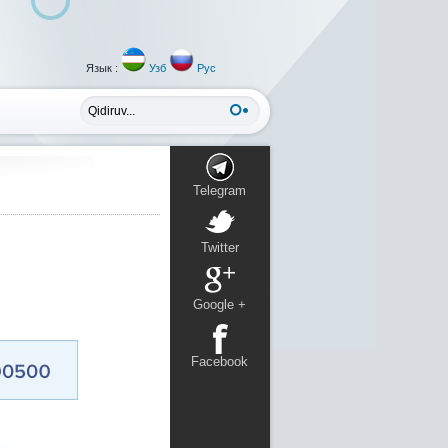
Язык :
Узб
Рус
Telegram
Twitter
Google +
Facebook