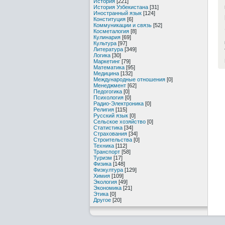
История
[221]
История Узбекистана
[31]
Иностранный язык
[124]
Конституция
[6]
Коммуникации и связь
[52]
Косметалогия
[8]
Кулинария
[69]
Культура
[97]
Литература
[349]
Логика
[30]
Маркетинг
[79]
Математика
[95]
Медицина
[132]
Международные отношения
[0]
Менеджмент
[62]
Педогогика
[0]
Психология
[0]
Радио-Электроника
[0]
Религия
[115]
Русский язык
[0]
Сельское хозяйство
[0]
Статистика
[34]
Страхования
[34]
Строительства
[0]
Техника
[112]
Транспорт
[58]
Туризм
[17]
Физика
[148]
Физкултура
[129]
Химия
[109]
Экология
[49]
Экономика
[21]
Этика
[0]
Другое
[20]