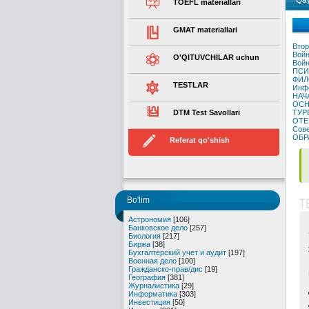
Qay
TOEFL materiallari
GMAT materiallari
Втор
Войн
O'QITUVCHILAR uchun
Войн
ПСИ
ФИЛ
TESTLAR
Инфо
НАЧ
ОСН
DTM Test Savollari
ТУР
ОТЕ
Сове
ОБР
Referat qo'shish
T
Bo'lim
Астрономия
[106]
Банковское дело
[257]
Биология
[217]
Биржа
[38]
Бухгалтерский учет и аудит
[197]
Военная дело
[100]
Гражданско-прав/дис
[19]
География
[381]
Журналистика
[29]
Информатика
[303]
Инвестиция
[50]