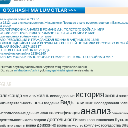
tish
Yuklandi: 1243
ая мировая война и СССР
а 1812 года в стихотворениях Жуковского Певец во стане русских воинов и Батюшков
а и мир
ХОЛОГИЧЕСКИЙ АНАЛИЗ В РОМАНЕ Л.Н. ТОЛСТОГО ВОЙНА И МИР
ОСОФСКИЕ ПРОБЛЕМЫ В РОМАНЕ ТОЛСТОГО ВОЙНА И МИР
рмационная война – что это такое
АЛО РЕВОЛЮЦИИ И ГРАЖДАНСКАЯ ВОЙНА В АНГЛИИ(1640-1646)
ОВНЫЕ НАПРАВЛЕНИЯ И РЕЗУЛЬТАТЫ ВНЕШНЕЙ ПОЛИТИКИ РОССИИ ВО ВТОРОЙ 
ЕЦКАЯ ВОЙНА 1877-1878 ГГ
ЧЕСТВЕННАЯ ВОЙНА 1812 ГОДА
тско-финская война 1939-1940
АЗЫ КУТУЗОВА И НАПОЛЕОНА В РОМАНЕ Л.Н. ТОЛСТОГО ВОЙНА И МИР
Hurmatli sayti foydalanuvchisi.Saytdan to'liq foydalanish uchun
Biz sizga
ro'yhatdan o'tishni
yoki
saytga kirishingizni
tavsiya etamiz.
EGLAR
история
александр
жизнь
жизни
исследование
анат
dtm 2015
Виды
века
влияние
исследования
жизнедеятельности
введение
боле
анализ
классификация
использование
данных
Иван
банковски
деятельности
бухга
деятельность
задачи
возникновения
закон
карты
зн
движение
война
войны
комплекс
государства
действия
защиты
искусство