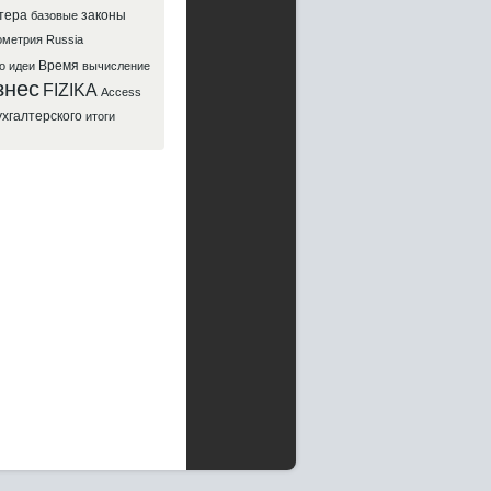
тера
законы
базовые
ометрия
Russia
Время
о
идеи
вычисление
знес
FIZIKA
Access
ухгалтерского
итоги