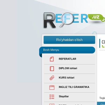
Ro'yhatdan o'tish
С
Bosh Menyu
REFERATLAR
DIPLOM ishlari
KURS ishlari
INGLIZ TILI GRAMATIKA
Slaydlar
Tegl