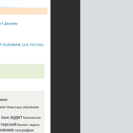
а К Дашкову
ПОЛОВИНЕ 19 В. РУССКО-
омия
зни
изучение
Животных
аудит
банк
х
Банковское
лтерский
Баланс
задача
ачение
география