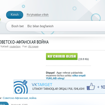
Kirish
Ro'yhatdan o'tish
Bosh bet
Biz bilan bog'lanish
ОВЕТСКО-АФГАНСКАЯ ВОЙНА
Yukladi:
routerboy
Fan:
История
(19.8 Kb)
Diqqat!
Agar referat yuklashda
muammo bo'lsa ushbu
silka orqali
YUKLAB oling!
ar:
Советско-Афганская
,
война