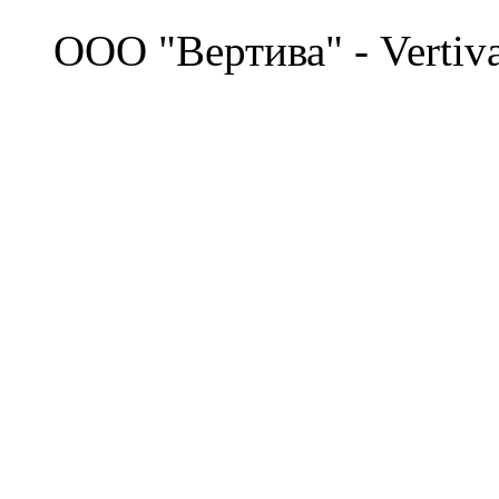
©
OOO "Вертива" - Vertiv