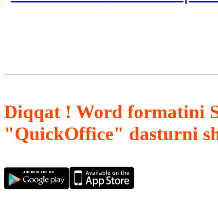
Diqqat ! Word formatini 
"QuickOffice" dasturni s