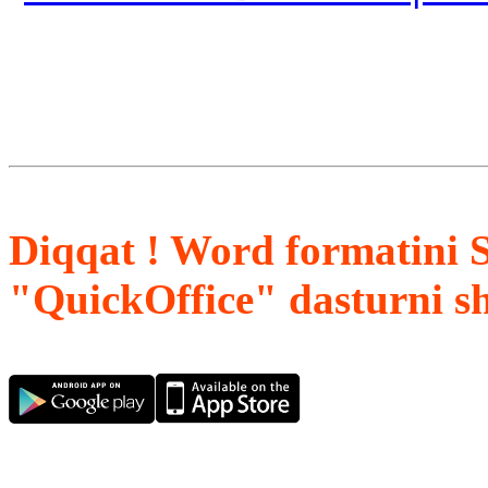
Diqqat ! Word formatini 
"QuickOffice" dasturni s