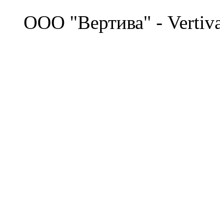
©
OOO "Вертива" - Vertiv