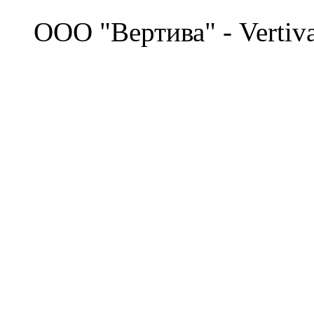
©
OOO "Вертива" - Vertiv