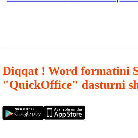
Diqqat ! Word formatini 
"QuickOffice" dasturni s