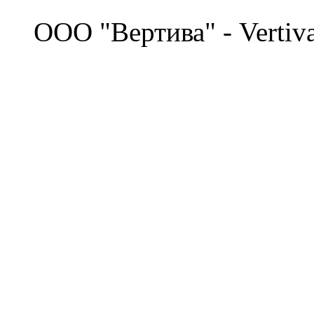
©
OOO "Вертива" - Vertiv