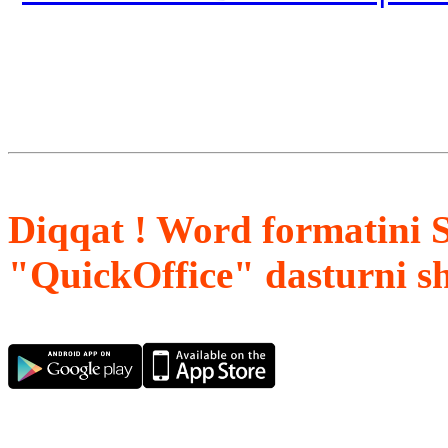
Diqqat ! Word formatini 
"QuickOffice" dasturni s