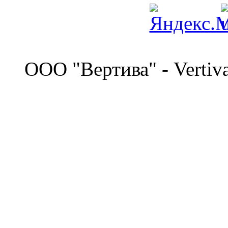
©
OOO "Вертива" - Vertiv