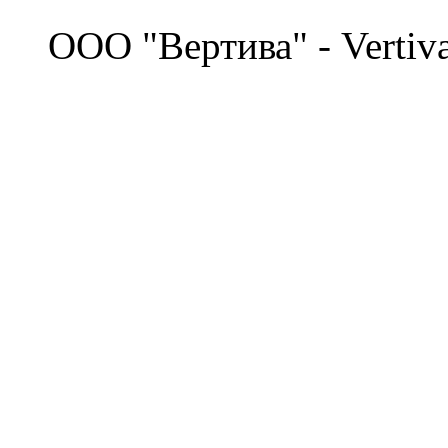
©
OOO "Вертива" - Vertiv