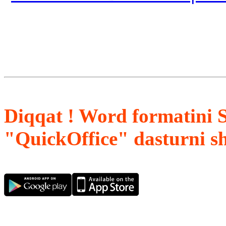
Diqqat ! Word formatini 
"QuickOffice" dasturni s