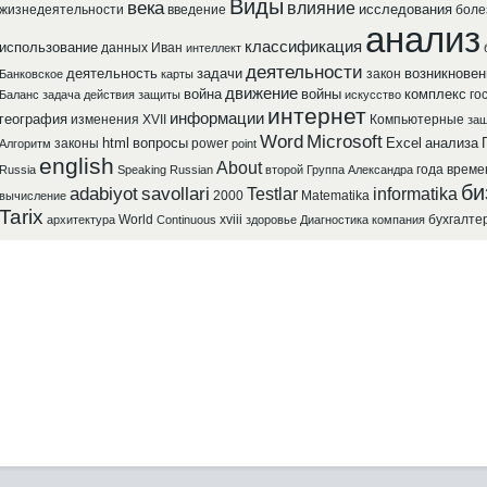
Виды
века
влияние
исследования
жизнедеятельности
введение
боле
анализ
классификация
использование
данных
Иван
интеллект
деятельности
деятельность
задачи
возникновен
закон
Банковское
карты
движение
война
войны
комплекс
го
Баланс
задача
действия
защиты
искусство
интернет
информации
география
изменения
XVII
Компьютерные
защ
Word
Microsoft
html
вопросы
Excel
анализа
законы
power
Алгоритм
point
english
About
года
време
Russia
Speaking
Russian
второй
Группа
Александра
би
adabiyot
savollari
Testlar
informatika
2000
Matematika
вычисление
Tarix
World
xviii
бухгалте
архитектура
Continuous
здоровье
Диагностика
компания