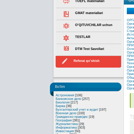
Qay
TOEFL materiallari
GMAT materiallari
ОРГ
Орга
O'QITUVCHILAR uchun
Орга
Стра
Исто
TESTLAR
Акты
Орга
ПРИ
DTM Test Savollari
Осно
Орга
ПРИ
Прин
Referat qo'shish
Техн
Орга
Орга
Прин
Общи
Орга
Орга
Bo'lim
Орга
Астрономия
[106]
Банковское дело
[257]
Биология
[217]
Биржа
[38]
Бухгалтерский учет и аудит
[197]
Военная дело
[100]
T
Гражданско-прав/дис
[19]
География
[381]
Журналистика
[29]
Информатика
[303]
Инвестиция
[50]