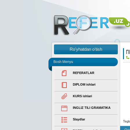
Ro'yhatdan o'tish
П
Bosh Menyu
REFERATLAR
DIPLOM ishlari
KURS ishlari
INGLIZ TILI GRAMATIKA
Slaydlar
Tegl