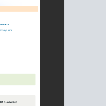
зимания
чреждениях
ни
анатомия