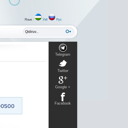
Язык :
Узб
Рус
Telegram
Twitter
Google +
Facebook