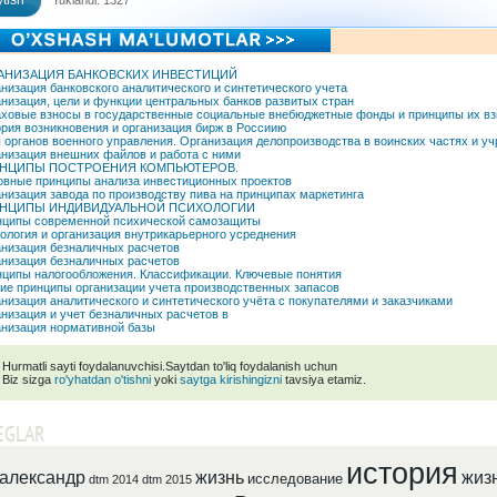
tish
Yuklandi: 1327
АНИЗАЦИЯ БАНКОВСКИХ ИНВЕСТИЦИЙ
низация банковского аналитического и синтетического учета
низация, цели и функции центральных банков развитых стран
ховые взносы в государственные социальные внебюджетные фонды и принципы их в
рия возникновения и организация бирж в Россиию
 органов военного управления. Организация делопроизводства в воинских частях и у
низация внешних файлов и работа с ними
НЦИПЫ ПОСТРОЕНИЯ КОМПЬЮТЕРОВ.
вные принципы анализа инвестиционных проектов
низация завода по производству пива на принципах маркетинга
НЦИПЫ ИНДИВИДУАЛЬНОЙ ПСИХОЛОГИИ
ципы современной психической самозащиты
ология и организация внутрикарьерного усреднения
низация безналичных расчетов
низация безналичных расчетов
ципы налогообложения. Классификации. Ключевые понятия
е принципы организации учета производственных запасов
низация аналитического и синтетического учёта с покупателями и заказчиками
низация и учет безналичных расчетов в
низация нормативной базы
Hurmatli sayti foydalanuvchisi.Saytdan to'liq foydalanish uchun
Biz sizga
ro'yhatdan o'tishni
yoki
saytga kirishingizni
tavsiya etamiz.
EGLAR
история
александр
жизнь
жиз
исследование
dtm 2014
dtm 2015