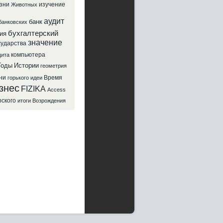
зни
изучение
Животных
аудит
банк
банковских
бухгалтерский
ия
значение
сударства
компьютера
ита
Годы
Истории
геометрия
ни
Время
горького
идеи
знес
FIZIKA
Access
рского
итоги
Возрождения