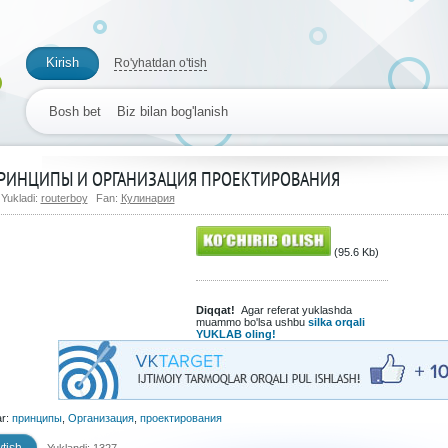
Kirish
Ro'yhatdan o'tish
Bosh bet
Biz bilan bog'lanish
РИНЦИПЫ И ОРГАНИЗАЦИЯ ПРОЕКТИРОВАНИЯ
Yukladi:
routerboy
Fan:
Кулинария
(95.6 Kb)
Diqqat!
Agar referat yuklashda
muammo bo'lsa ushbu
silka orqali
YUKLAB oling!
ar:
принципы
,
Организация
,
проектирования