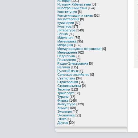
История
[221]
История Узбекистана
[31]
Иностранный язык
[124]
Конституция
[6]
Коммуникации и связь
[52]
Косметалогия
[8]
Кулинария
[69]
Культура
[97]
Литература
[349]
Логика
[30]
Маркетинг
[79]
Математика
[95]
Медицина
[132]
Международные отношения
[0]
Менеджмент
[62]
Педогогика
[0]
Психология
[0]
Радио-Электроника
[0]
Религия
[115]
Русский язык
[0]
Сельское хозяйство
[0]
Статистика
[34]
Страхования
[34]
Строительства
[0]
Техника
[112]
Транспорт
[58]
Туризм
[17]
Физика
[148]
Физкултура
[129]
Химия
[109]
Экология
[49]
Экономика
[21]
Этика
[0]
Другое
[20]