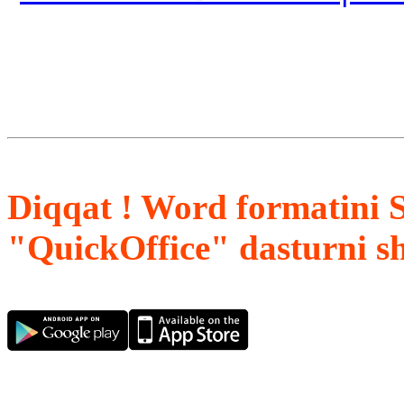
Diqqat ! Word formatini 
"QuickOffice" dasturni s