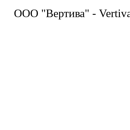
©
OOO "Вертива" - Vertiv