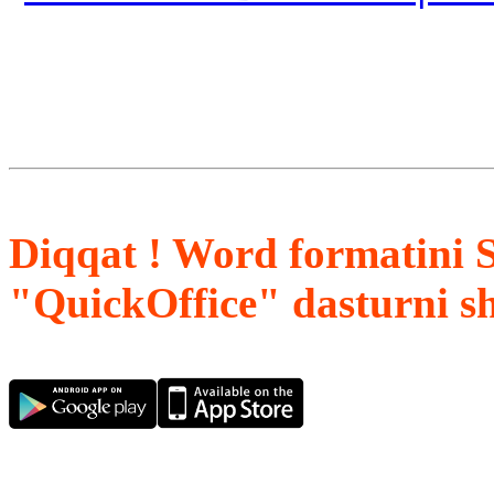
Diqqat ! Word formatini 
"QuickOffice" dasturni s