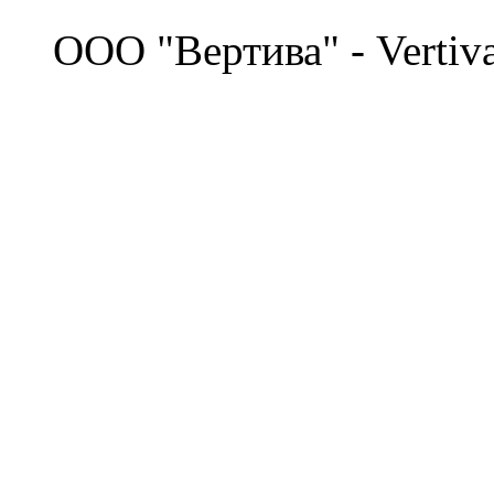
©
OOO "Вертива" - Vertiv